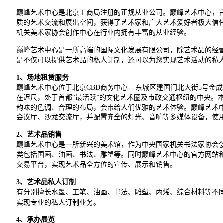
巅峰艺术中心是北京工商局注册的正规从业公司。巅峰艺术中心，
质的艺术交流和展出空间，获得了艺术家和广大艺术爱好者极大信
机关美术家协会创作中心在行业内拥有丰富的从业经验。
巅峰艺术中心是一所高端的国际文化发展有限公司，除艺术品的经
是不仅可以提供艺术品的私人订制，还可以为您实现艺术活动的私
1
、场地租赁服务
巅峰艺术中心位于北京CBD商务中心---东城区建国门北大街5号
在迟尺，处于首都“最活跃”的文化艺术圈及市政交通枢纽的中央。
韵味的色调、合理的布局，会带给人们优雅的艺术体验。巅峰艺术中
会议厅、沙龙交流厅，并配置齐全的灯光、音响等多媒体设备，使用
2
、艺术品销售
巅峰艺术中心是一所新兴的美术馆，作为中央国家机关书法家协会
类包括国画、油画、书法、雕塑等。同时巅峰艺术中心的官方网站
交易平台，实现艺术品全方位的宣传、展示和销售。
3
、艺术品私人订制
有分别擅长水墨、工笔、油画、书法、雕塑、丙烯、综合材料等不
实现专业的私人订制业务。
4
、承办展览